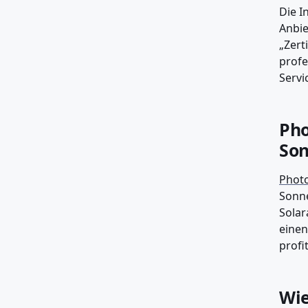
Die I
Anbie
„Zert
profe
Servi
Pho
Son
Photo
Sonne
Solar
einen
profi
Wie