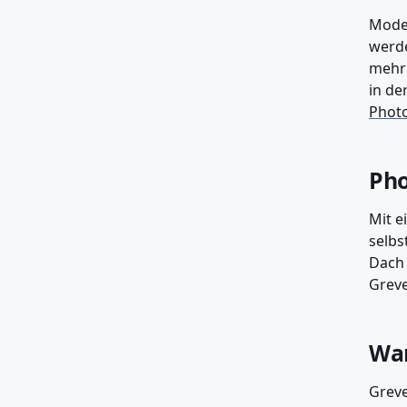
Moder
werde
mehr 
in de
Photo
Pho
Mit e
selbs
Dach 
Greve
War
Greve