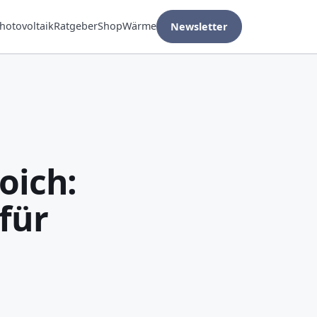
hotovoltaik
Ratgeber
Shop
Wärme
Newsletter
oich:
für