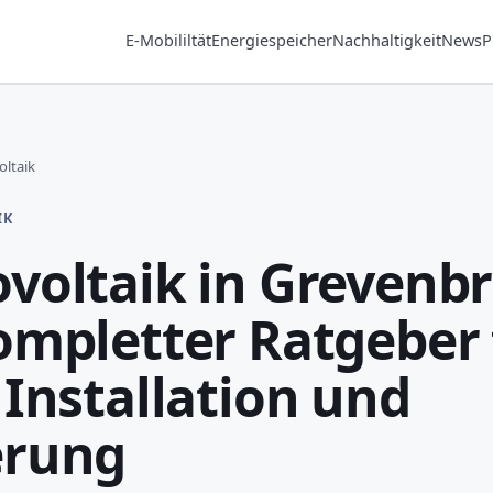
E-Mobililtät
Energiespeicher
Nachhaltigkeit
News
P
ltaik
IK
voltaik in Grevenbr
ompletter Ratgeber 
 Installation und
erung