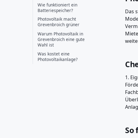
Wie funktioniert ein
Batteriespeicher?
Das s
Model
Photovoltaik macht
Grevenbroich grüner
Vermi
Miete
Warum Photovoltaik in
Grevenbroich eine gute
weite
Wahl ist
Was kostet eine
Photovoltaikanlage?
Che
1. Ei
Förde
Fachb
Überl
Anlag
So 