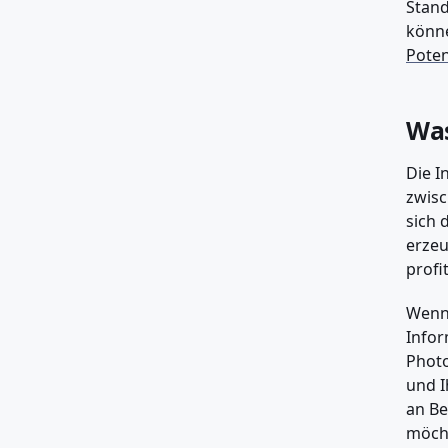
Stand
könne
Poten
Was
Die I
zwisc
sich 
erzeu
profi
Wenn 
Infor
Photo
und I
an B
möcht