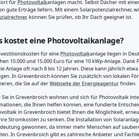
ort für
Photovoltaik
anlagen macht. Selbst Dächer mit eine
n gute Erträge liefern. Mit einem Solarpotenzialrechner, 
zialrechner
, können Sie prüfen, ob Ihr Dach geeignet ist.
 kostet eine Photovoltaikanlage?
nvestitionskosten für eine
Photovoltaik
anlage liegen in Deu
hen 10.000 und 15.000 Euro für eine 10 kWp-Anlage. Dank 
die Anlage oft nach 8 bis 12 Jahren. Diese kann jährlich et
gen. In Grevenbroich können Sie zusätzlich von lokalen 
tieren, die Sie auf der
Webseite der Energieagentur
finden.
Sie in Grevenbroich wohnen und sich für Photovoltaik intere
mationen, die Ihnen helfen können, eine fundierte Entschei
voltaik in Grevenbroich bietet Ihnen die Möglichkeit, erne
hre Stromkosten zu senken. Die Installation von Solaranlage
edeutung gewonnen, da immer mehr Menschen auf saubere
en. In Grevenbroich gibt es zahlreiche Anbieter und Fachle