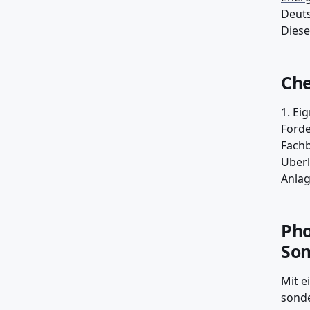
Deuts
Diese
Che
1. Ei
Förde
Fachb
Überl
Anlag
Pho
Son
Mit e
sonde