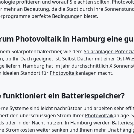
ologie profitieren und worauf Sie achten sollten.
Photovolt
 mehr an Bedeutung, da die Stadt durch ihre Sonnenstund
erprogramme perfekte Bedingungen bietet.
um Photovoltaik in Hamburg eine gut
inem Solarpotenzialrechner, wie dem
Solaranlagen-Potenzia
n, ob Ihr Dach geeignet ist. Selbst Dächer mit einer Ost-
ge liefern. Hamburg hat im Jahr durchschnittlich X Sonnens
 idealen Standort für
Photovoltaik
anlagen macht.
 funktioniert ein Batteriespeicher?
ne Systeme sind leicht nachrüstbar und arbeiten sehr effiz
hert den überschüssigen Strom Ihrer
Photovoltaik
anlage. 
s oder in der Nacht nutzen. In Hamburg werden Batteriesp
hre Stromkosten weiter senken und Ihnen mehr Unabhängi