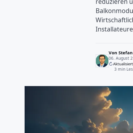
reduzieren u
Balkonmodul
Wirtschaftli
Installateure
Von
Stefan
06. August 
Aktualisier
·
3 min Les