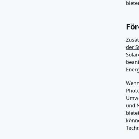
biete
För
Zusät
der 
Solar
beant
Energ
Wenn 
Photo
Umwel
und N
biete
könne
Techn