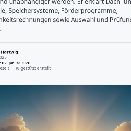
nd unabhängiger werden. Er erklärt Dach- u
e, Speichersysteme, Förderprogramme,
chkeitsrechnungen sowie Auswahl und Prüfun
.
 Hartwig
2025
t: 02. Januar 2026
ezeit
·
KI-gestützt erstellt