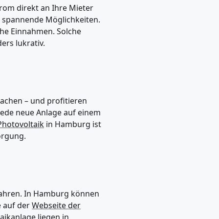
om direkt an Ihre Mieter
spannende Möglichkeiten.
liche Einnahmen. Solche
rs lukrativ.
achen – und profitieren
Jede neue Anlage auf einem
Photovoltaik
in Hamburg ist
orgung.
 Jahren. In Hamburg können
e auf der
Webseite der
aik
anlage liegen in