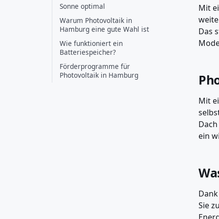
Sonne optimal
Mit e
weite
Warum Photovoltaik in
Hamburg eine gute Wahl ist
Das s
Model
Wie funktioniert ein
Batteriespeicher?
Förderprogramme für
Photovoltaik in Hamburg
Pho
Mit e
selbs
Dach 
ein w
Was
Dank 
Sie z
Ener