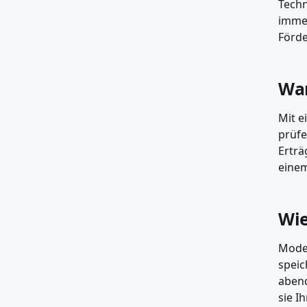
Techn
immer
Förd
War
Mit e
prüfe
Erträ
einem
Wie
Moder
speic
abend
sie I