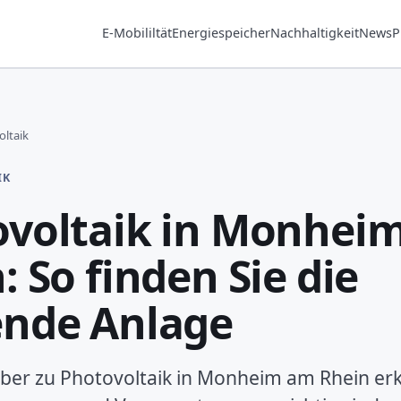
E-Mobililtät
Energiespeicher
Nachhaltigkeit
News
P
ltaik
IK
ovoltaik in Monhei
: So finden Sie die
ende Anlage
ber zu Photovoltaik in Monheim am Rhein erk