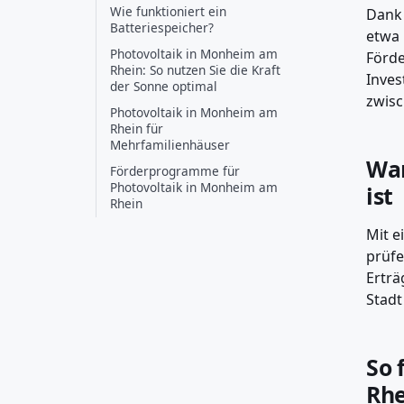
Wie funktioniert ein
Dank 
Batteriespeicher?
etwa 
Photovoltaik in Monheim am
Förde
Rhein: So nutzen Sie die Kraft
Inves
der Sonne optimal
zwisc
Photovoltaik in Monheim am
Rhein für
Mehrfamilienhäuser
War
Förderprogramme für
Photovoltaik in Monheim am
ist
Rhein
Mit e
prüfe
Erträ
Stadt
So 
Rhe