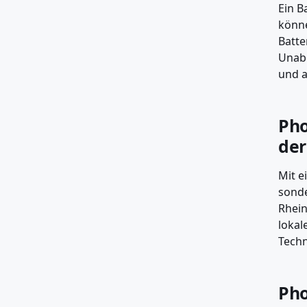
Ein B
könne
Batte
Unabh
und a
Pho
der
Mit e
sonde
Rhein
lokal
Techn
Pho