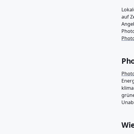
Lokal
auf Z
Angeb
Photo
Photo
Pho
Photo
Energ
klima
grüne
Unabh
Wie