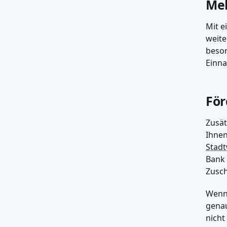
Meh
Mit e
weite
beson
Einna
För
Zusät
Ihnen
Stad
Bank 
Zusc
Wenn 
genau
nicht