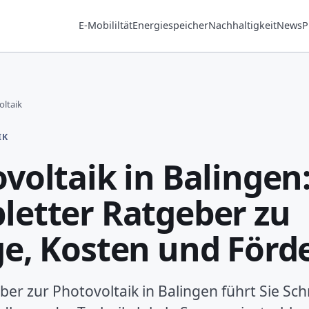
E-Mobililtät
Energiespeicher
Nachhaltigkeit
News
P
ltaik
IK
voltaik in Balingen
etter Ratgeber zu
e, Kosten und Förd
er zur Photovoltaik in Balingen führt Sie Schr