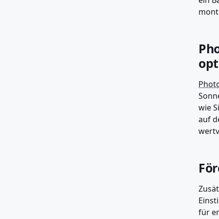
ein B
monti
Pho
opt
Photo
Sonne
wie S
auf d
wertv
För
Zusät
Einst
für e