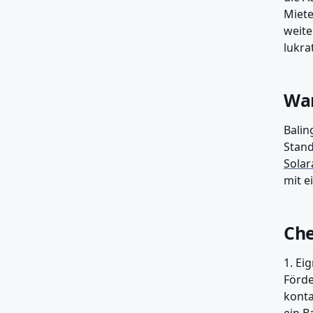
Miete
weite
lukrat
War
Balin
Stand
Solar
mit e
Che
1. Ei
Förde
konta