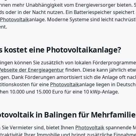
hnen mehr Unabhängigkeit vom Energieversorger bieten. 
s oder in der Nacht nutzen. Ein Batteriespeicher speicher
Photovoltaik
anlage. Moderne Systeme sind leicht nachrüst
ent.
 kostet eine Photovoltaikanlage?
lingen können Sie zusätzlich von lokalen Förderprogrammen 
ebseite der Energieagentur
finden. Diese kann jährlich e
gen. Dank Förderungen amortisiert sich die Anlage oft nach
titionskosten für eine
Photovoltaik
anlage liegen in Deutsch
hen 10.000 und 15.000 Euro für eine 10 kWp-Anlage.
tovoltaik in Balingen für Mehrfamili
Sie Vermieter sind, bietet Ihnen
Photovoltaik
spannende Mö
ttraktivität Ihrer Immobilie und bringt zusätzliche Einnahm