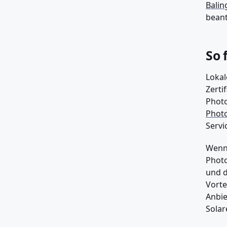
Balin
bean
So 
Lokal
Zerti
Photo
Photo
Servi
Wenn 
Photo
und d
Vorte
Anbie
Solar