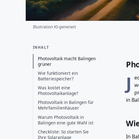
Illustration KI-generiert
INHALT
Photovoltaik macht Balingen
Pho
grüner
Wie funktioniert ein
J
e
Batteriespeicher?
w
Was kostet eine
p
Photovoltaikanlage?
in Ba
Photovoltaik in Balingen für
Mehrfamilienhäuser
Warum Photovoltaik in
Wie
Balingen eine gute Wahl ist
Checkliste: So starten Sie
In Ba
Ihre Solaranlage