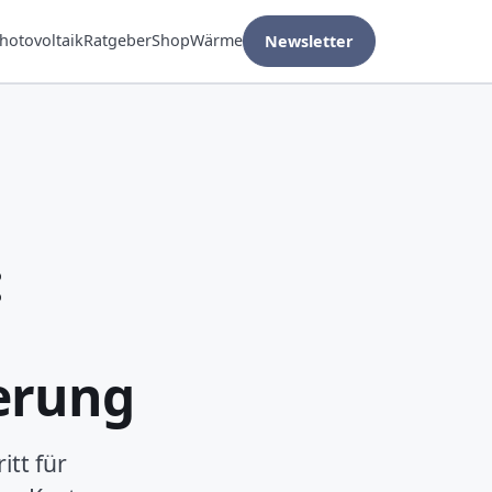
hotovoltaik
Ratgeber
Shop
Wärme
Newsletter
:
erung
itt für