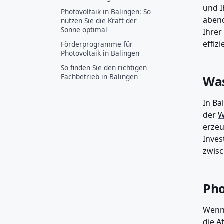
und I
Photovoltaik in Balingen: So
abend
nutzen Sie die Kraft der
Sonne optimal
Ihrer
effizi
Förderprogramme für
Photovoltaik in Balingen
So finden Sie den richtigen
Fachbetrieb in Balingen
Was
In Ba
der
W
erzeu
Inves
zwisc
Pho
Wenn 
die A