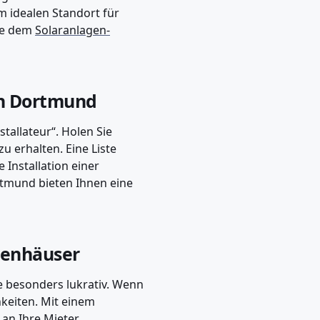
m idealen Standort für
wie dem
Solaranlagen-
 in Dortmund
nstallateur“. Holen Sie
u erhalten. Eine Liste
ie Installation einer
rtmund bieten Ihnen eine
ienhäuser
 besonders lukrativ. Wenn
eiten. Mit einem
an Ihre Mieter