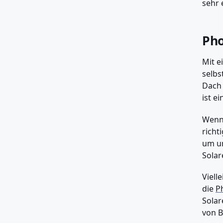
sehr e
Pho
Mit e
selbs
Dach 
ist e
Wenn 
richt
um um
Solar
Viell
die
P
Solar
von B