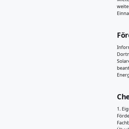
weite
Einn
För
Infor
Dortm
Solar
beant
Energ
Che
1. Ei
Förde
Fachb