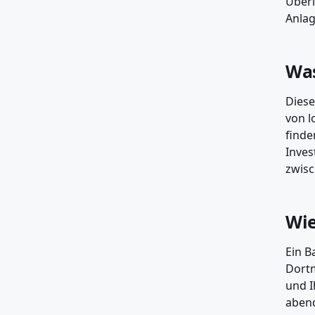
Überl
Anlag
Was
Diese
von l
finde
Inves
zwisc
Wie
Ein B
Dortm
und I
abend