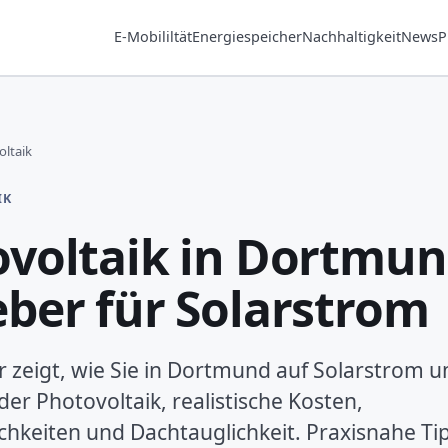
E-Mobililtät
Energiespeicher
Nachhaltigkeit
News
P
ltaik
IK
voltaik in Dortmun
ber für Solarstrom
 zeigt, wie Sie in Dortmund auf Solarstrom 
er Photovoltaik, realistische Kosten,
hkeiten und Dachtauglichkeit. Praxisnahe Ti