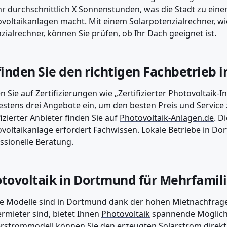
hr durchschnittlich X Sonnenstunden, was die Stadt zu eine
voltaik
anlagen macht. Mit einem Solarpotenzialrechner, 
zialrechner
, können Sie prüfen, ob Ihr Dach geeignet ist.
finden Sie den richtigen Fachbetrieb
n Sie auf Zertifizierungen wie „Zertifizierter
Photovoltaik
-I
stens drei Angebote ein, um den besten Preis und Service z
fizierter Anbieter finden Sie auf
Photovoltaik-Anlagen.de
. D
voltaikanlage erfordert Fachwissen. Lokale Betriebe in Do
ssionelle Beratung.
tovoltaik in Dortmund für Mehrfamil
e Modelle sind in Dortmund dank der hohen Mietnachfrage
ermieter sind, bietet Ihnen
Photovoltaik
spannende Möglichk
rstrommodell können Sie den erzeugten Solarstrom direkt 