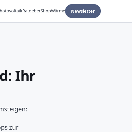
hotovoltaik
Ratgeber
Shop
Wärme
Newsletter
d: Ihr
umsteigen:
pps zur