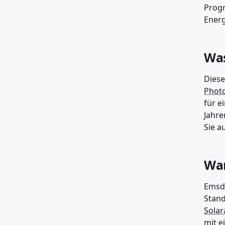
Progr
Energ
Was
Diese
Photo
für e
Jahre
Sie a
War
Emsde
Stand
Solar
mit e