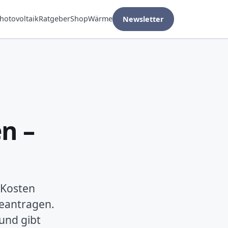
hotovoltaik
Ratgeber
Shop
Wärme
Newsletter
n –
 Kosten
eantragen.
 und gibt