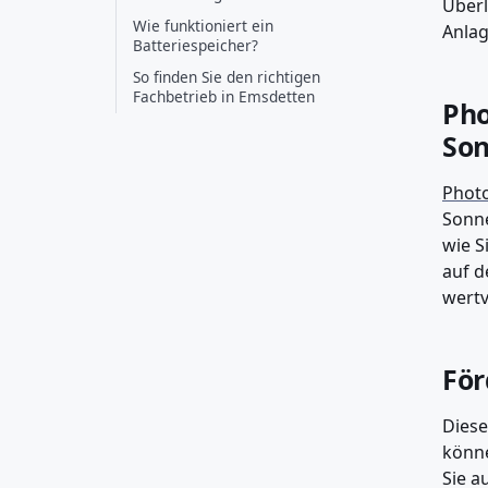
Überl
Wie funktioniert ein
Anlag
Batteriespeicher?
So finden Sie den richtigen
Fachbetrieb in Emsdetten
Pho
Son
Photo
Sonne
wie S
auf d
wertv
För
Diese
könne
Sie a