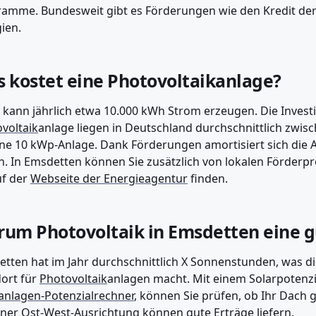
amme. Bundesweit gibt es Förderungen wie den Kredit de
ien.
 kostet eine Photovoltaikanlage?
 kann jährlich etwa 10.000 kWh Strom erzeugen. Die Investi
voltaik
anlage liegen in Deutschland durchschnittlich zwis
ine 10 kWp-Anlage. Dank Förderungen amortisiert sich die A
n. In Emsdetten können Sie zusätzlich von lokalen Förderp
uf der
Webseite der Energieagentur
finden.
um Photovoltaik in Emsdetten eine g
tten hat im Jahr durchschnittlich X Sonnenstunden, was di
ort für
Photovoltaik
anlagen macht. Mit einem Solarpotenzi
anlagen-Potenzialrechner
, können Sie prüfen, ob Ihr Dach g
iner Ost-West-Ausrichtung können gute Erträge liefern.