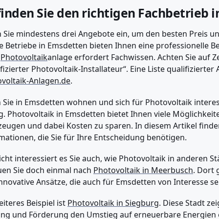
finden Sie den richtigen Fachbetrieb 
 Sie mindestens drei Angebote ein, um den besten Preis und
e Betriebe in Emsdetten bieten Ihnen eine professionelle Be
r
Photovoltaik
anlage erfordert Fachwissen. Achten Sie auf Z
ifizierter Photovoltaik-Installateur“. Eine Liste qualifizierter
voltaik-Anlagen.de
.
Sie in Emsdetten wohnen und sich für Photovoltaik interess
ig. Photovoltaik in Emsdetten bietet Ihnen viele Möglichke
zeugen und dabei Kosten zu sparen. In diesem Artikel finden
mationen, die Sie für Ihre Entscheidung benötigen.
eicht interessiert es Sie auch, wie Photovoltaik in anderen 
en Sie doch einmal nach
Photovoltaik in Meerbusch
. Dort
nnovative Ansätze, die auch für Emsdetten von Interesse se
eiteres Beispiel ist
Photovoltaik in Siegburg
. Diese Stadt ze
ng und Förderung den Umstieg auf erneuerbare Energien e