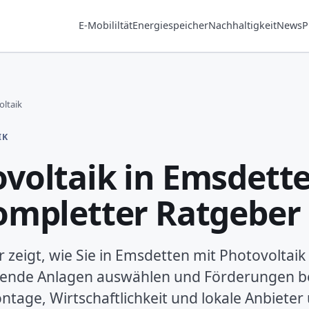
E-Mobililtät
Energiespeicher
Nachhaltigkeit
News
P
ltaik
IK
voltaik in Emsdette
ompletter Ratgeber
 zeigt, wie Sie in Emsdetten mit Photovoltaik
sende Anlagen auswählen und Förderungen b
ontage, Wirtschaftlichkeit und lokale Anbieter