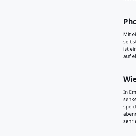
Pho
Mit e
selbs
ist e
auf e
Wie
In Em
senke
speic
abend
sehr e