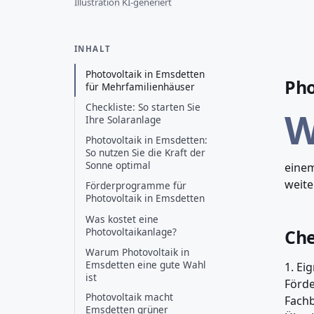
Illustration KI-generiert
INHALT
Photovoltaik in Emsdetten
Pho
für Mehrfamilienhäuser
Checkliste: So starten Sie
Ihre Solaranlage
Photovoltaik in Emsdetten:
So nutzen Sie die Kraft der
Sonne optimal
einem
weite
Förderprogramme für
Photovoltaik in Emsdetten
Was kostet eine
Photovoltaikanlage?
Che
Warum Photovoltaik in
Emsdetten eine gute Wahl
1. Ei
ist
Förde
Photovoltaik macht
Fachb
Emsdetten grüner