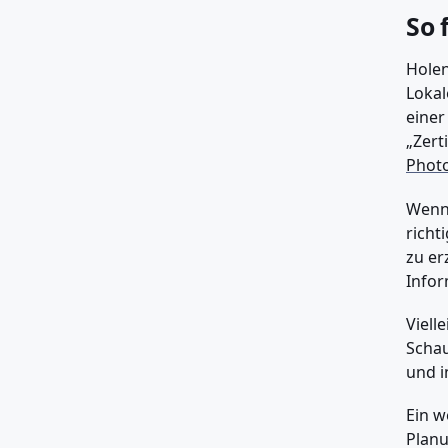
So 
Holen
Lokal
eine
„Zert
Photo
Wenn 
richt
zu er
Infor
Viell
Schau
und i
Ein w
Planu