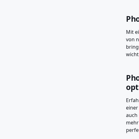
Pho
Mit e
von n
bring
wicht
Pho
opt
Erfah
einer
auch 
mehr 
perfe