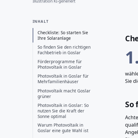
Illustration KI-generiert
INHALT
Checkliste: So starten Sie
Che
Ihre Solaranlage
So finden Sie den richtigen
1
Fachbetrieb in Goslar
Förderprogramme für
Photovoltaik in Goslar
wähle
Photovoltaik in Goslar für
Sie d
Mehrfamilienhäuser
Photovoltaik macht Goslar
grüner
So 
Photovoltaik in Goslar: So
nutzen Sie die Kraft der
Sonne optimal
Achte
quali
Warum Photovoltaik in
Goslar eine gute Wahl ist
Angeb