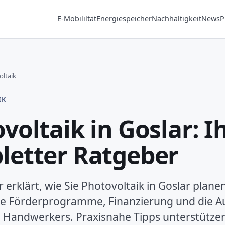
E-Mobililtät
Energiespeicher
Nachhaltigkeit
News
P
ltaik
IK
voltaik in Goslar: I
letter Ratgeber
erklärt, wie Sie Photovoltaik in Goslar planen
ale Förderprogramme, Finanzierung und die A
n Handwerkers. Praxisnahe Tipps unterstützen