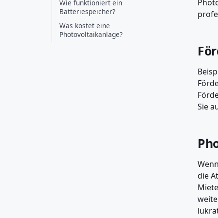
Photo
Wie funktioniert ein
Batteriespeicher?
profe
Was kostet eine
Photovoltaikanlage?
För
Beisp
Förde
Förde
Sie a
Pho
Wenn 
die A
Miete
weite
lukrat