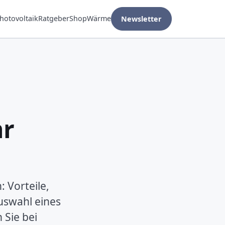
hotovoltaik
Ratgeber
Shop
Wärme
Newsletter
hr
: Vorteile,
uswahl eines
 Sie bei