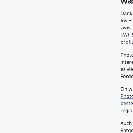
Was
Dank 
Inves
zwisc
kWh S
profi
Photo
inter
es vi
Förde
Ein w
Photo
beste
regio
Auch 
Ratg