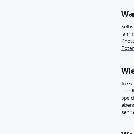
War
Selbs
Jahr 
Photo
Poten
Wie
In Go
und I
speic
abend
sehr e