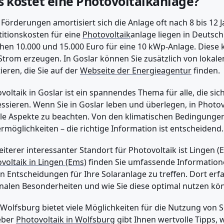
 kostet eine Photovoltaikanlage?
Förderungen amortisiert sich die Anlage oft nach 8 bis 12 J
titionskosten für eine
Photovoltaik
anlage liegen in Deutsch
hen 10.000 und 15.000 Euro für eine 10 kWp-Anlage. Diese k
trom erzeugen. In Goslar können Sie zusätzlich von loka
tieren, die Sie auf der
Webseite der Energieagentur
finden.
voltaik in Goslar ist ein spannendes Thema für alle, die si
essieren. Wenn Sie in Goslar leben und überlegen, in Photovo
ele Aspekte zu beachten. Von den klimatischen Bedingungen 
rmöglichkeiten – die richtige Information ist entscheidend.
eiterer interessanter Standort für Photovoltaik ist Lingen (
voltaik in Lingen (Ems)
finden Sie umfassende Informationen
n Entscheidungen für Ihre Solaranlage zu treffen. Dort erf
nalen Besonderheiten und wie Sie diese optimal nutzen kö
Wolfsburg bietet viele Möglichkeiten für die Nutzung von 
eber
Photovoltaik in Wolfsburg
gibt Ihnen wertvolle Tipps, w