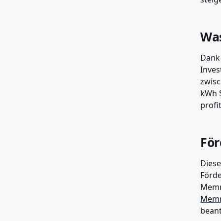
Was
Dank 
Inves
zwisc
kWh 
profi
För
Diese
Förde
Memm
Mem
bean