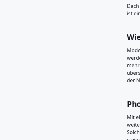
Dach 
ist e
Wie
Moder
werde
mehr 
übers
der N
Pho
Mit e
weite
Solch
steig