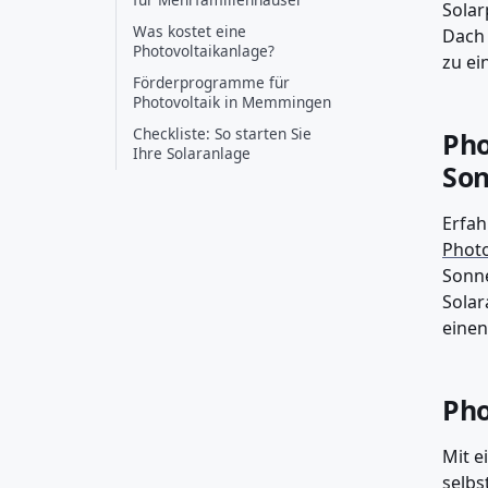
Solar
Was kostet eine
Dach 
Photovoltaikanlage?
zu ei
Förderprogramme für
Photovoltaik in Memmingen
Checkliste: So starten Sie
Pho
Ihre Solaranlage
Son
Erfah
Photo
Sonne
Solar
einen
Pho
Mit e
selbs