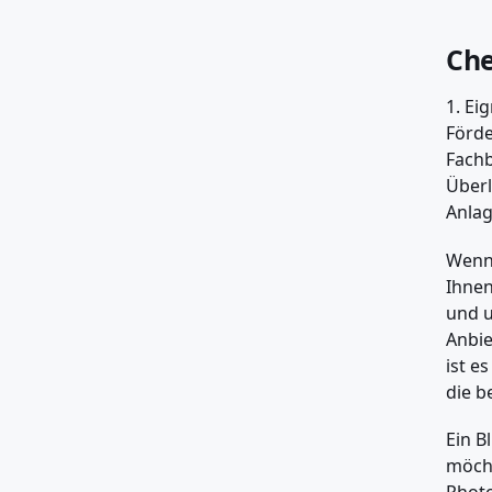
Che
1. Ei
Förde
Fachb
Überl
Anlag
Wenn 
Ihnen
und u
Anbie
ist e
die b
Ein B
möcht
Photo