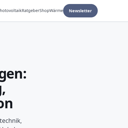
hotovoltaik
Ratgeber
Shop
Wärme
Newsletter
gen:
,
on
technik,