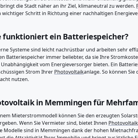
bringt die Stadt näher an ihr Ziel, klimaneutral zu werden.
in wichtiger Schritt in Richtung einer nachhaltigen Energiev
 funktioniert ein Batteriespeicher?
ne Systeme sind leicht nachrüstbar und arbeiten sehr eff
n Batteriespeicher immer beliebter, da sie Ihre Stromkost
Unabhängigkeit vom Energieversorger bieten. Ein Batterie
chüssigen Strom Ihrer
Photovoltaik
anlage. So können Sie 
acht nutzen.
tovoltaik in Memmingen für Mehrfam
inem Mieterstrommodell können Sie den erzeugten Solarstr
rgeben. Wenn Sie Vermieter sind, bietet Ihnen
Photovoltaik
e Modelle sind in Memmingen dank der hohen Mietnachfrag
ert die Attraktivität Ihrer Immobilie und bringt zusätzliche