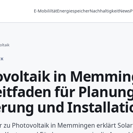
E-Mobililtät
Energiespeicher
Nachhaltigkeit
News
P
ltaik
IK
ovoltaik in Memmin
eitfaden für Planung
rung und Installati
 zu Photovoltaik in Memmingen erklärt Solar