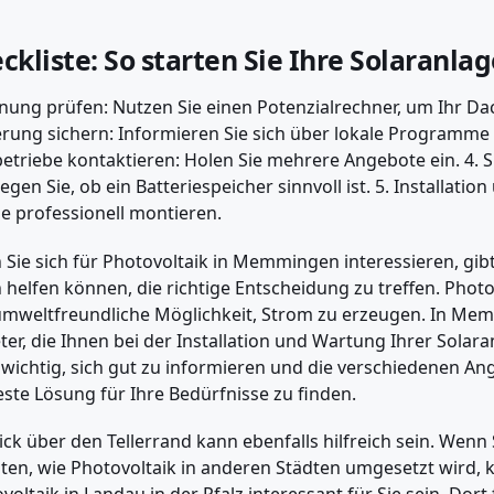
ckliste: So starten Sie Ihre Solaranla
gnung prüfen: Nutzen Sie einen Potenzialrechner, um Ihr Dac
rung sichern: Informieren Sie sich über lokale Programme
etriebe kontaktieren: Holen Sie mehrere Angebote ein. 4. 
egen Sie, ob ein Batteriespeicher sinnvoll ist. 5. Installatio
e professionell montieren.
Sie sich für Photovoltaik in Memmingen interessieren, gibt
 helfen können, die richtige Entscheidung zu treffen. Photov
mweltfreundliche Möglichkeit, Strom zu erzeugen. In Mem
ter, die Ihnen bei der Installation und Wartung Ihrer Solar
s wichtig, sich gut zu informieren und die verschiedenen A
este Lösung für Ihre Bedürfnisse zu finden.
lick über den Tellerrand kann ebenfalls hilfreich sein. Wenn
en, wie Photovoltaik in anderen Städten umgesetzt wird, k
voltaik in Landau in der Pfalz
interessant für Sie sein. Dort